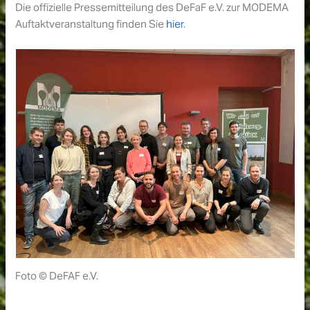
Die offizielle Pressemitteilung des DeFaF e.V. zur MODEMA
Auftaktveranstaltung finden Sie
hier
.
Foto © DeFAF e.V.