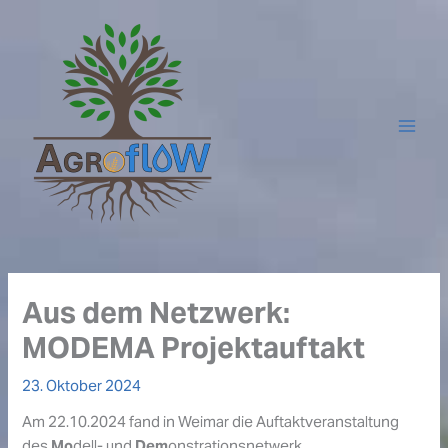
Zum
Inhalt
springen
Aus dem Netzwerk:
MODEMA Projektauftakt
23. Oktober 2024
Am 22.10.2024 fand in Weimar die Auftaktveranstaltung
des
Mo
dell- und
Dem
onstrationsnetwerk