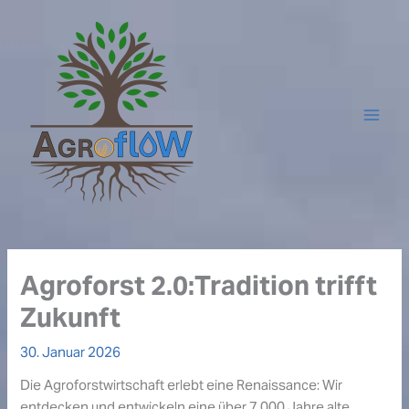
Zum
Inhalt
springen
Agroforst 2.0:Tradition trifft
Zukunft
30. Januar 2026
Die Agroforstwirtschaft erlebt eine Renaissance: Wir
entdecken und entwickeln eine über 7.000 Jahre alte