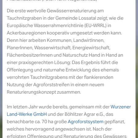
Die erste wertvolle Gewässerrenaturierung am
Tauchnitzgraben in der Gemeinde Lossatal zeigt, wie die
Europäische Wasserrahmenrichtlinie (EU-WRRL) in
Ackerbauregionen kooperativ umgesetzt werden kann.
Denn hier arbeiten Kommunen, LandwirtInnen,
PlanerInnen, Wasserwirtschaft, Energiewirtschaft,
FlächenbesitzerInnen und Naturschutz Hand in Hand an
einer praxisgerechten Lösung: Das Ergebnis führt die
Offenlegung und naturnahe Entwicklung des ehemals
verrohrten Tauchnitzgrabens mit der flankierenden
Nutzung der Agroforststreifen in einem neuem
Renaturierungskonzept zusammen.
Im letzten Jahr wurde bereits, gemeinsam mit der
Wurzener
Land-Werke GmbH
und der Böhlitzer Agrar e.G., das
benachbarte ca. 70 ha große
Agroforstsystem
gepflanzt,
welches hervorragend angewachsen ist. Nach der
erfolgten Offenlegung und Renaturierung des Gewässers