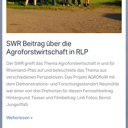
SWR Beitrag über die
Agroforstwirtschaft in RLP
Der SWR greift das Thema Agroforstwirtschaft in und für
Rheinland-Pfalz auf und beleuchtete das Thema aus
verschiedenen Perspektiven. Das Projekt AGROfloW mit
dem Demonstrations- und Forschungsstandort Neumühle
war einer von drei Drehorten für diesen Fernsehbeitrag.
Hintergrund, Teaser und Filmbeitrag: Link Fotos: Bernd
Junge/IfaS
SWR
Weiterlesen »
Beitrag