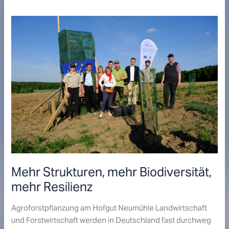
über
die
Agroforstwirtschaft
in
RLP
Mehr Strukturen, mehr Biodiversität,
mehr Resilienz
Agroforstpflanzung am Hofgut Neumühle Landwirtschaft
und Forstwirtschaft werden in Deutschland fast durchweg