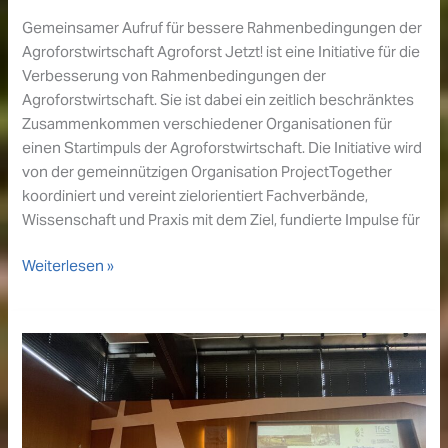
Land
Gemeinsamer Aufruf für bessere Rahmenbedingungen der
Agroforstwirtschaft Agroforst Jetzt! ist eine Initiative für die
Verbesserung von Rahmenbedingungen der
Agroforstwirtschaft. Sie ist dabei ein zeitlich beschränktes
Zusammenkommen verschiedener Organisationen für
einen Startimpuls der Agroforstwirtschaft. Die Initiative wird
von der gemeinnützigen Organisation ProjectTogether
koordiniert und vereint zielorientiert Fachverbände,
Wissenschaft und Praxis mit dem Ziel, fundierte Impulse für
Agroforst
Weiterlesen »
Jetzt!
Die
Chance
der
Agroforstwirtschaft
für
Deutschland