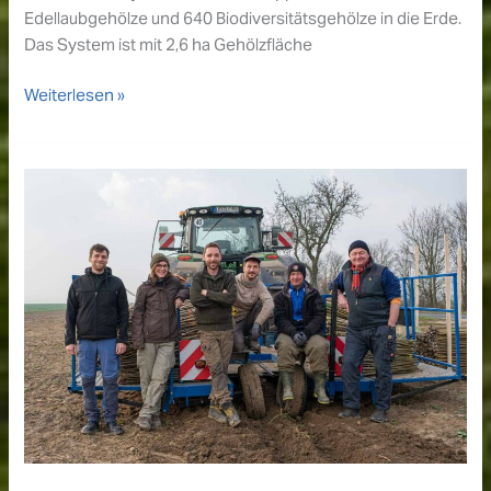
Edellaubgehölze und 640 Biodiversitätsgehölze in die Erde.
Das System ist mit 2,6 ha Gehölzfläche
Pflanzung
Weiterlesen »
Demonstrationsstandort
„Lerchenhof“