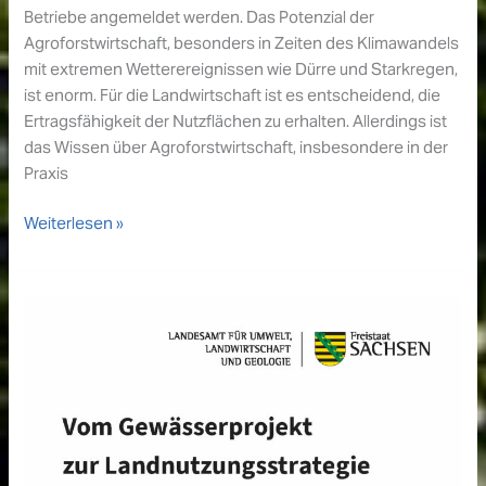
Betriebe angemeldet werden. Das Potenzial der
Agroforstwirtschaft, besonders in Zeiten des Klimawandels
mit extremen Wetterereignissen wie Dürre und Starkregen,
ist enorm. Für die Landwirtschaft ist es entscheidend, die
Ertragsfähigkeit der Nutzflächen zu erhalten. Allerdings ist
das Wissen über Agroforstwirtschaft, insbesondere in der
Praxis
Neues
Weiterlesen »
Agroforstsystem
auf
der
Lehr-
und
Versuchsanstalt
für
Viehhaltung
Hofgut
Neumühle