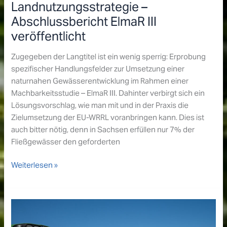
Landnutzungsstrategie –
Abschlussbericht ElmaR III
veröffentlicht
Zugegeben der Langtitel ist ein wenig sperrig: Erprobung
spezifischer Handlungsfelder zur Umsetzung einer
naturnahen Gewässerentwicklung im Rahmen einer
Machbarkeitsstudie – ElmaR III. Dahinter verbirgt sich ein
Lösungsvorschlag, wie man mit und in der Praxis die
Zielumsetzung der EU-WRRL voranbringen kann. Dies ist
auch bitter nötig, denn in Sachsen erfüllen nur 7% der
Fließgewässer den geforderten
Vom
Weiterlesen »
Gewässerprojekt
zur
Landnutzungsstrategie
–
Abschlussbericht