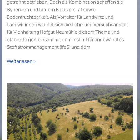
getrennt betrieben. Doch als Kombination schaffen sie
Synergien und fördern Biodiversität sowie
Bodenfruchtbarkeit. Als Vorreiter für Landwirte und
Landwirtinnen widmet sich die Lehr- und Versuchsanstalt
für Viehhaltung Hofgut Neumühle diesem Thema und
etablierte gemeinsam mit dem Institut für angewandtes
Stoffstrommanagement (IfaS) und dem
Mehr
Weiterlesen »
Strukturen,
mehr
Biodiversität,
mehr
Resilienz