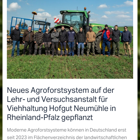
Raum:
Ideen-
und
Impulsgeber
gesucht!
Neues Agroforstsystem auf der
Lehr- und Versuchsanstalt für
Viehhaltung Hofgut Neumühle in
Rheinland-Pfalz gepflanzt
Moderne Agroforstsysteme können in Deutschland erst
seit 2023 im Flächenverzeichnis der landwirtschaftlichen