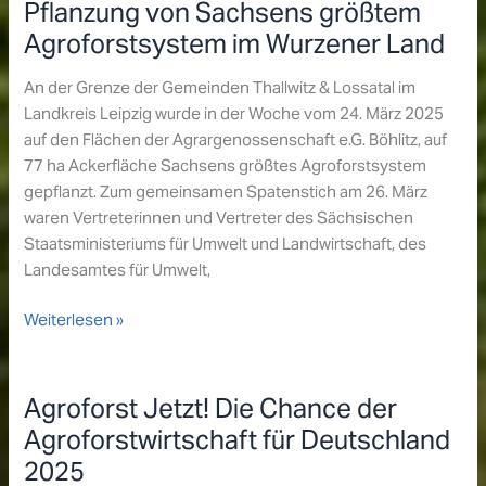
Pflanzung von Sachsens größtem
Agroforstsystem im Wurzener Land
An der Grenze der Gemeinden Thallwitz & Lossatal im
Landkreis Leipzig wurde in der Woche vom 24. März 2025
auf den Flächen der Agrargenossenschaft e.G. Böhlitz, auf
77 ha Ackerfläche Sachsens größtes Agroforstsystem
gepflanzt. Zum gemeinsamen Spatenstich am 26. März
waren Vertreterinnen und Vertreter des Sächsischen
Staatsministeriums für Umwelt und Landwirtschaft, des
Landesamtes für Umwelt,
Pflanzung
Weiterlesen »
von
Sachsens
größtem
Agroforst Jetzt! Die Chance der
Agroforstsystem
Agroforstwirtschaft für Deutschland
im
2025
Wurzener