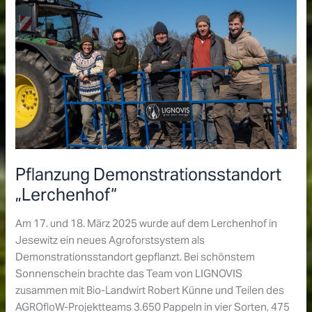
ElmaR
III
veröffentlicht
Pflanzung Demonstrationsstandort
„Lerchenhof“
Am 17. und 18. März 2025 wurde auf dem Lerchenhof in
Jesewitz ein neues Agroforstsystem als
Demonstrationsstandort gepflanzt. Bei schönstem
Sonnenschein brachte das Team von LIGNOVIS
zusammen mit Bio-Landwirt Robert Künne und Teilen des
AGROfloW-Projektteams 3.650 Pappeln in vier Sorten, 475