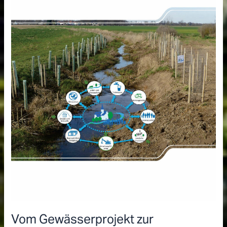
in
Rheinland-
Pfalz
gepflanzt
Vom Gewässerprojekt zur