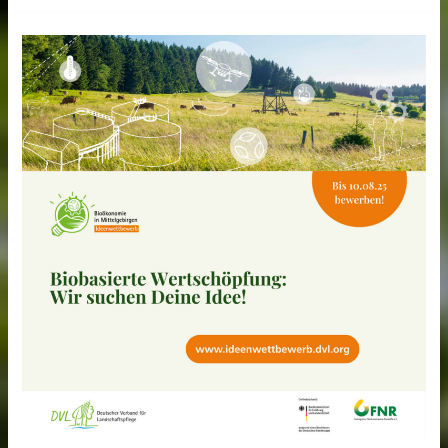
Artikel
über
AGROfloW-
Schwesterprojekt
AFaktive